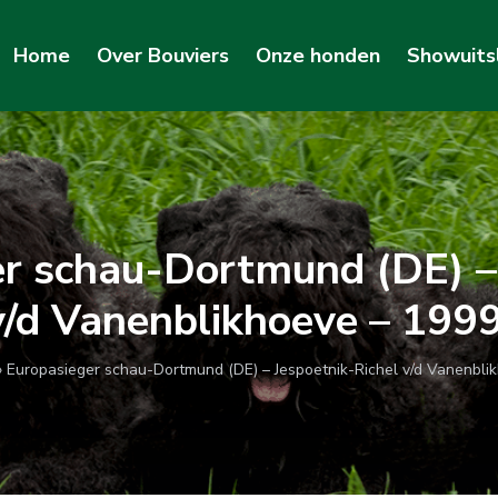
Home
Over Bouviers
Onze honden
Showuits
r schau-Dortmund (DE) –
v/d Vanenblikhoeve – 19
»
Europasieger schau-Dortmund (DE) – Jespoetnik-Richel v/d Vanenbli