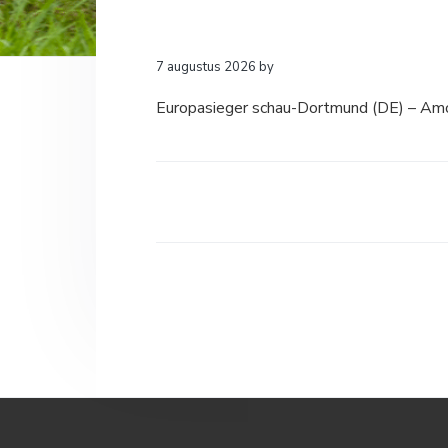
a
o
k
v
u
s
i
d
t
7 augustus 2026
by
g
Europasieger schau-Dortmund (DE) – Am
a
t
i
e