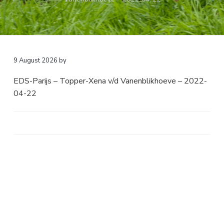
a
t
i
o
n
9 August 2026
by
EDS-Parijs – Topper-Xena v/d Vanenblikhoeve – 2022-
04-22