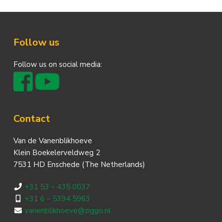
Footer
Follow us
Follow us on social media:
Contact
Van de Vanenblikhoeve
Klein Boekelerveldweg 2
7531 HD Enschede (The Netherlands)
+31 53 – 435 0037
+31 6 – 5394 5963
vanenblikhoeve@ziggo.nl