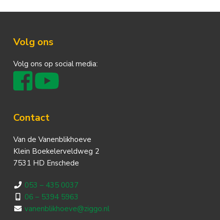
Footer
Volg ons
Volg ons op social media:
Contact
Van de Vanenblikhoeve
Klein Boekelerveldweg 2
7531 HD Enschede
053 – 435 0037
06 – 5394 5963
vanenblikhoeve@ziggo.nl