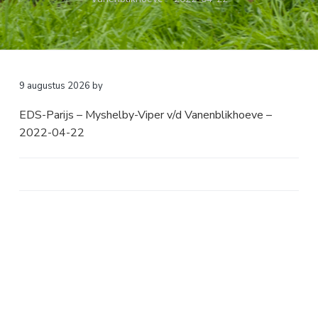
a
o
k
v
u
s
i
d
t
g
a
9 augustus 2026
by
t
EDS-Parijs – Myshelby-Viper v/d Vanenblikhoeve –
i
2022-04-22
e