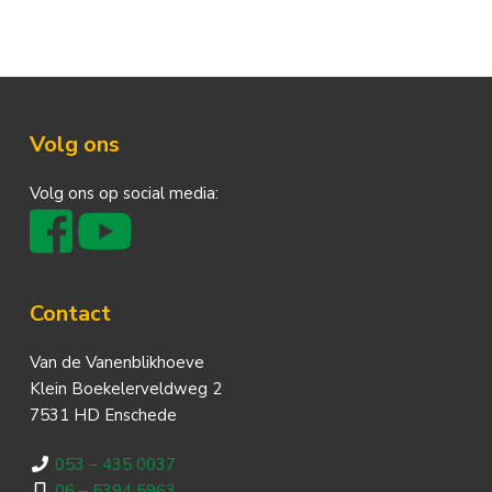
Footer
Volg ons
Volg ons op social media:
Contact
Van de Vanenblikhoeve
Klein Boekelerveldweg 2
7531 HD Enschede
053 – 435 0037
06 – 5394 5963