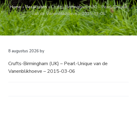
a
o
k
Home
»
Resultaten
»
Crufts-Birmingham (UK) – Pearl-Unique
v
u
s
van de Vanenblikhoeve – 2015-03-06
i
d
t
g
a
t
i
8 augustus 2026
by
e
Crufts-Birmingham (UK) – Pearl-Unique van de
Vanenblikhoeve – 2015-03-06