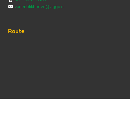
vanenblikhoeve@ziggo.nl
Route