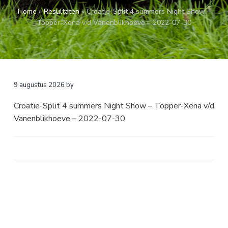
a
o
k
Home
»
Resultaten
»
Croatie-Split 4 summers Night Show –
v
u
s
Topper-Xena v/d Vanenblikhoeve – 2022-07-30
i
d
t
g
a
t
i
9 augustus 2026
by
e
Croatie-Split 4 summers Night Show – Topper-Xena v/d
Vanenblikhoeve – 2022-07-30