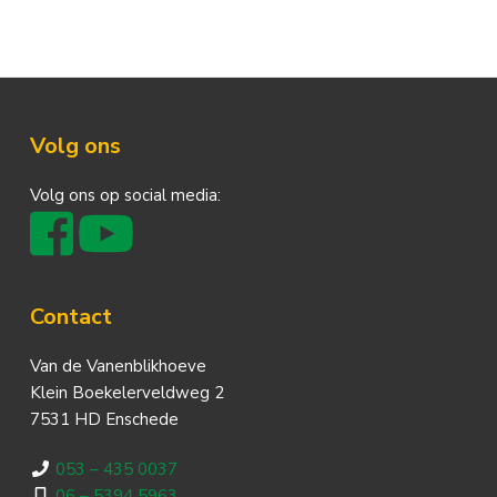
Footer
Volg ons
Volg ons op social media:
Contact
Van de Vanenblikhoeve
Klein Boekelerveldweg 2
7531 HD Enschede
053 – 435 0037
06 – 5394 5963