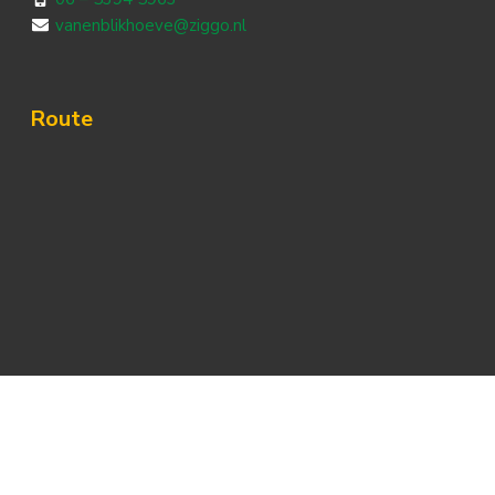
vanenblikhoeve@ziggo.nl
Route