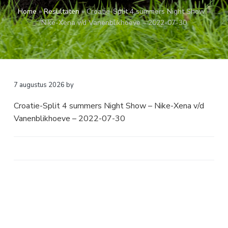
a
o
k
Home
»
Resultaten
»
Croatie-Split 4 summers Night Show –
v
u
s
Nike-Xena v/d Vanenblikhoeve – 2022-07-30
i
d
t
g
a
t
i
7 augustus 2026
by
e
Croatie-Split 4 summers Night Show – Nike-Xena v/d
Vanenblikhoeve – 2022-07-30