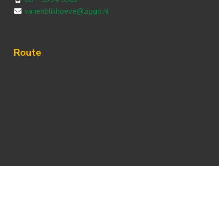
vanenblikhoeve@ziggo.nl
Route