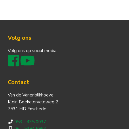
Footer
Volg ons
Volg ons op social media:
Contact
Van de Vanenblikhoeve
Klein Boekelerveldweg 2
7531 HD Enschede
053 – 435 0037
06 – 5394 5963