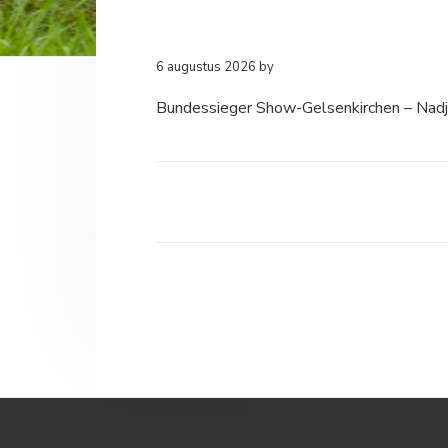
a
o
k
v
u
s
i
d
t
6 augustus 2026
by
g
Bundessieger Show-Gelsenkirchen – Nad
a
t
i
e