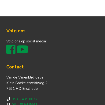
Footer
Volg ons
Volg ons op social media:
Contact
Van de Vanenblikhoeve
Klein Boekelerveldweg 2
7531 HD Enschede
053 – 435 0037
06 – 5394 5963