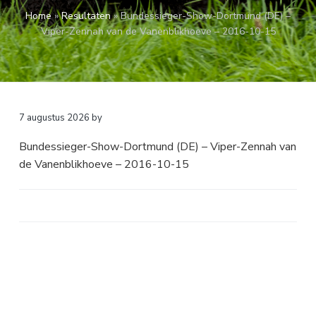
a
o
k
Home
»
Resultaten
»
Bundessieger-Show-Dortmund (DE) –
v
u
s
Viper-Zennah van de Vanenblikhoeve – 2016-10-15
i
d
t
g
a
t
i
7 augustus 2026
by
e
Bundessieger-Show-Dortmund (DE) – Viper-Zennah van
de Vanenblikhoeve – 2016-10-15