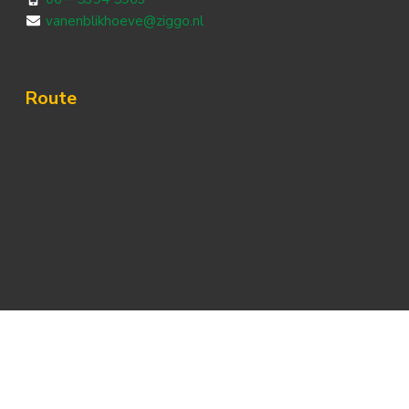
vanenblikhoeve@ziggo.nl
Route