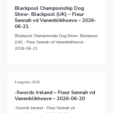
a
o
k
Blackpool Championship Dog
v
u
s
Show- Blackpool (UK) – Fleur
i
d
t
Sennah vd Vanenblikhoeve – 2026-
g
06-21
a
t
Blackpool Championship Dog Show- Blackpool
i
(UK) - Fleur Sennah vd Vanenblikhoeve -
e
2026-06-21
6 augustus 2026
-Swords Ireland – Fleur Sennah vd
Vanenblikhoeve – 2026-06-20
-Swords Ireland - Fleur Sennah vd