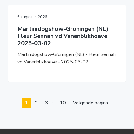
6 augustus 2026
Martinidogshow-Groningen (NL) –
Fleur Sennah vd Vanenblikhoeve –
2025-03-02
Martinidogshow-Groningen (NL) - Fleur Sennah
vd Vanenblikhoeve - 2025-03-02
Interim
…
Pagina
Pagina
Pagina
Pagina
1
2
3
10
Volgende pagina
pagina's
zijn
weggelaten