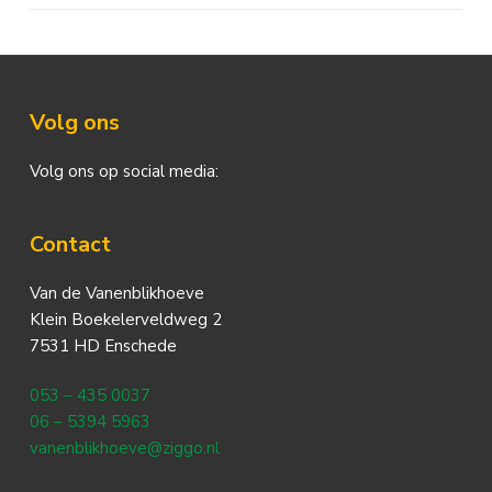
Footer
Volg ons
Volg ons op social media:
Contact
Van de Vanenblikhoeve
Klein Boekelerveldweg 2
7531 HD Enschede
053 – 435 0037
06 – 5394 5963
vanenblikhoeve@ziggo.nl