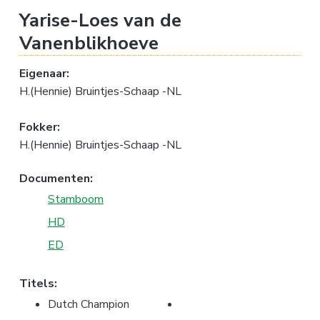
a
o
k
Yarise-Loes van de
v
u
s
Vanenblikhoeve
i
d
t
g
Eigenaar:
a
H.(Hennie) Bruintjes-Schaap -NL
t
i
Fokker:
e
H.(Hennie) Bruintjes-Schaap -NL
Documenten:
Stamboom
HD
ED
Titels:
Dutch Champion