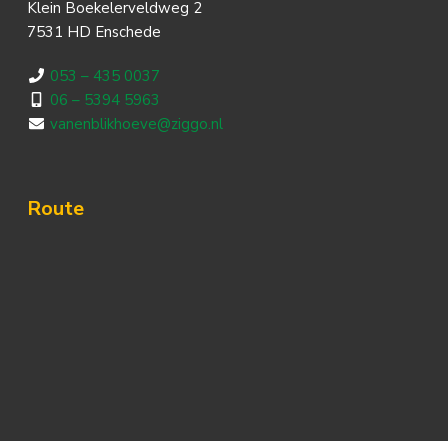
Klein Boekelerveldweg 2
7531 HD Enschede
053 – 435 0037
06 – 5394 5963
vanenblikhoeve@ziggo.nl
Route