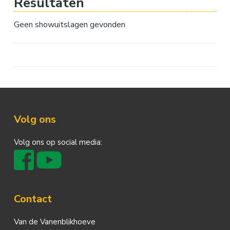
Resultaten
Geen showuitslagen gevonden
Footer
Volg ons
Volg ons op social media:
Contact
Van de Vanenblikhoeve