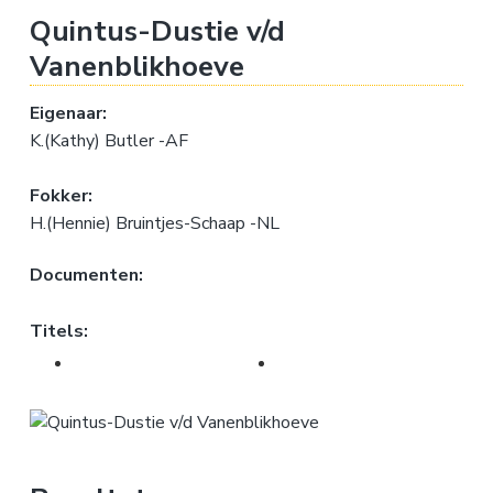
a
o
k
Quintus-Dustie v/d
v
u
s
Vanenblikhoeve
i
d
t
g
Eigenaar:
a
K.(Kathy) Butler -AF
t
i
Fokker:
e
H.(Hennie) Bruintjes-Schaap -NL
Documenten:
Titels: